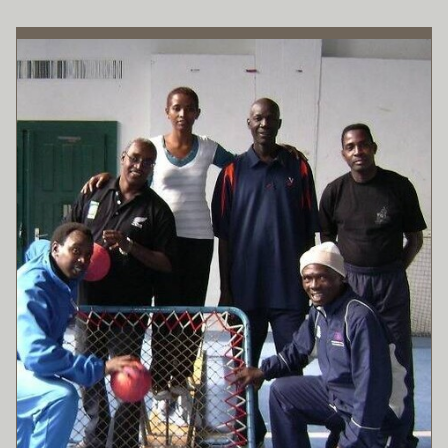
FORMATION
CYCLES
INTERNATIONAL
ESF
SUCCÈS
MÉDIAS
LECTURES
PARTENARIATS