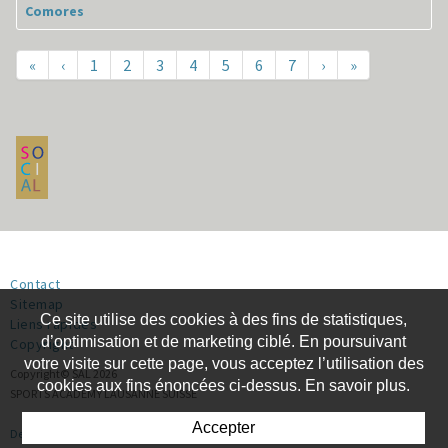
Comores
«
‹
1
2
3
4
5
6
7
›
»
Contact
Sitemap
Ce site utilise des cookies à des fins de statistiques,
Liens rapides
d’optimisation et de marketing ciblé. En poursuivant
Copyright
votre visite sur cette page, vous acceptez l’utilisation des
Copyright© SAL 2026
cookies aux fins énoncées ci-dessus. En savoir plus.
SPORTS ACADEMY LAUSANNE SUISSE
Accepter
Designed by Openroom