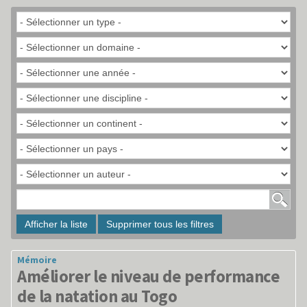
FORMATION
CYCLES
INTERNATIONAL
ESF
SUCCÈS
MÉDIAS
Afficher la liste
Supprimer tous les filtres
LECTURES
Mémoire
PARTENARIATS
Améliorer le niveau de performance
de la natation au Togo