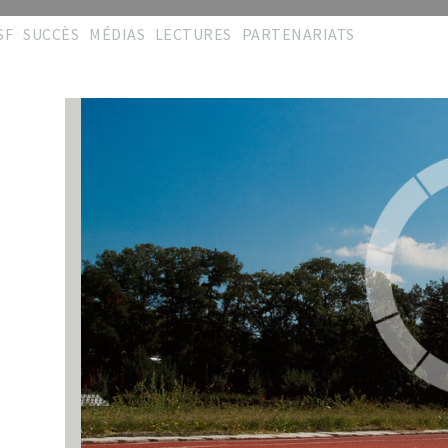
SF
SUCCÈS
MÉDIAS
LECTURES
PARTENARIATS
éseau
Podium
Cérémonies
Publications
Partenaires
'Excellence
Réalisations
Galeries
Collaborations
rites S.A.L
Répertoire
Vidéos
Memberships
hèmes travaux
Témoignages
Manifestations
Liens pratiques
émoignages
Témoignages