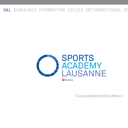
SAL
DOMAINES
FORMATION
CYCLES
INTERNATIONAL
E
Bienvenue
Activités
Concept
Interdisciplinarité
Synergies
R
d
Equipe
Formations
Certification
Entraînement
CISéL
Mé
Contact
Evaluation &
Administration
Physiothérapie
FSSi
recherche
T
Témoignages
Téléchargements
Encadrement &
FSSc
Encadrement
Soins
T
Plaquette
Témoignages
CImS
Audit & conseil
Management
Administration
Formation durable
Témoignages
Témoignages
À la poursuite de l'Excellence