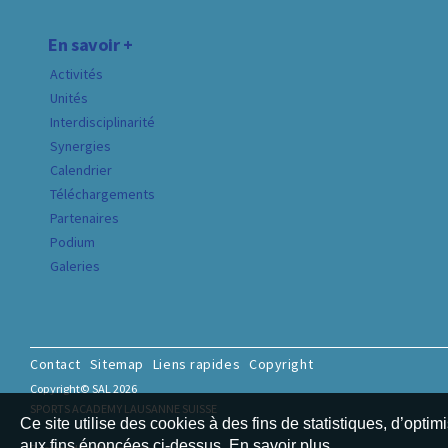
En savoir +
Activités
Unités
Interdisciplinarité
Synergies
Calendrier
Téléchargements
Partenaires
Podium
Galeries
Contact
Sitemap
Liens rapides
Copyright
Copyright© SAL 2026
SPORTS ACADEMY LAUSANNE SUISSE
Ce site utilise des cookies à des fins de statistiques, d’optim
aux fins énoncées ci-dessus. En savoir plus.