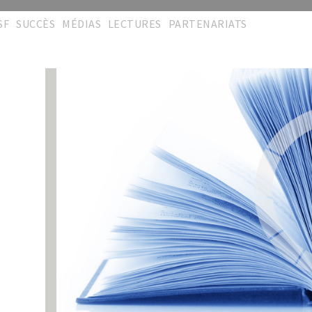
SF
SUCCÈS
MÉDIAS
LECTURES
PARTENARIATS
éseau
Podium
Cérémonies
Publications
Partenaires
'Excellence
Réalisations
Galeries
Collaborations
rites S.A.L
Répertoire
Vidéos
Memberships
hèmes travaux
Témoignages
Manifestations
Liens pratiques
émoignages
Témoignages