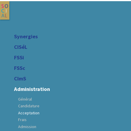
Synergies
CISéL
FSSi
FSSc
CImS
Administration
Général
Candidature
Acceptation
Frais
Admission