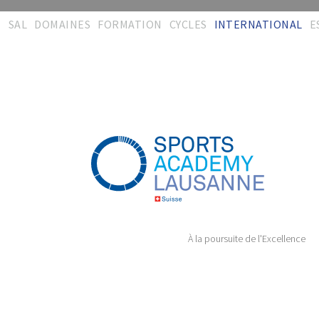
SAL
DOMAINES
FORMATION
CYCLES
INTERNATIONAL
E
Bienvenue
Activités
Concept
Interdisciplinarité
Synergies
R
d
Equipe
Formations
Certification
Entraînement
CISéL
Mé
Contact
Evaluation &
Administration
Physiothérapie
FSSi
recherche
T
Témoignages
Téléchargements
Encadrement &
FSSc
Encadrement
Soins
T
Plaquette
Témoignages
CImS
Audit & conseil
Management
Administration
Formation durable
Témoignages
Témoignages
À la poursuite de l'Excellence