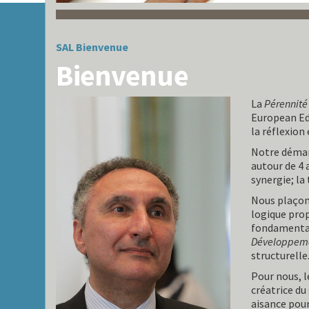
SAL
Bienvenue
Bienvenue
La
Pérennité
European Edu
la réflexion 
Notre démar
autour de 4 a
synergie; la
Nous plaçon
logique pro
fondamental
Développem
structurelle
Pour nous, le
créatrice du
aisance pour