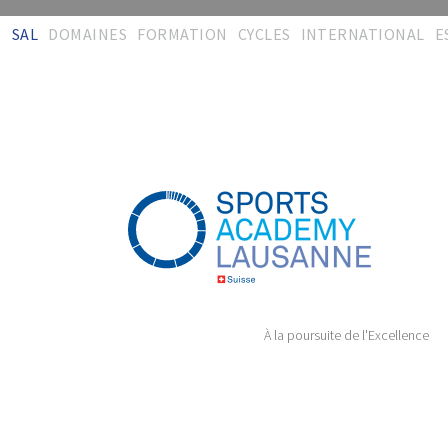
SAL
DOMAINES
FORMATION
CYCLES
INTERNATIONAL
E
Bienvenue
Activités
Concept
Interdisciplinarité
Synergies
R
d
Equipe
Formations
Certification
Entraînement
CISéL
Mé
Contact
Evaluation &
Administration
Physiothérapie
FSSi
recherche
T
Témoignages
Téléchargements
Encadrement &
FSSc
Encadrement
Soins
T
Plaquette
Témoignages
CImS
Audit & conseil
Management
Administration
Formation durable
Témoignages
Témoignages
À la poursuite de l'Excellence