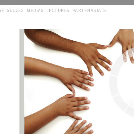
SF
SUCCÈS
MÉDIAS
LECTURES
PARTENARIATS
éseau
Podium
Cérémonies
Publications
Partenaires
'Excellence
Réalisations
Galeries
Collaborations
rites S.A.L
Répertoire
Vidéos
Memberships
hèmes travaux
Témoignages
Manifestations
Liens pratiques
émoignages
Témoignages