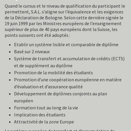
Quand le cursus et le niveau de qualification du participant le
FORMATION
permettent, S.A.L. s’aligne sur l’équivalence et les exigences
de la Déclaration de Bologne. Selon cette dernière signée le
19 juin 1999 par les Ministres européens de l’enseignement
CYCLES
supérieur de plus de 40 pays européens dont la Suisse, les
points suivants ont été adoptés :
INTERNATIONAL
Etablir un système lisible et comparable de diplôme
Basé sur 2 niveaux
ESF
Système de transfert et accumulation de crédits (ECTS)
et de supplément au diplôme
SUCCÈS
Promotion de la mobilité des étudiants
Promotion d’une coopération européenne en matière
MÉDIAS
d’évaluation et d’assurance qualité
Développement de diplômes conjoints au plan
LECTURES
européen
Formation tout au long de la vie
PARTENARIATS
Implication des étudiants
Attractivité de la zone Europe
Le système européen de transfert et d’accumulation de