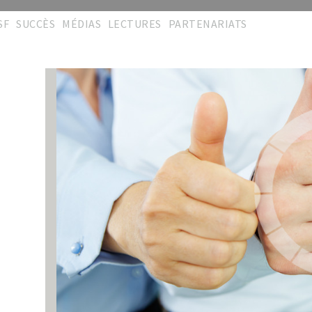
SF
SUCCÈS
MÉDIAS
LECTURES
PARTENARIATS
éseau
Podium
Cérémonies
Publications
Partenaires
'Excellence
Réalisations
Galeries
Collaborations
rites S.A.L
Répertoire
Vidéos
Memberships
hèmes travaux
Témoignages
Manifestations
Liens pratiques
émoignages
Témoignages