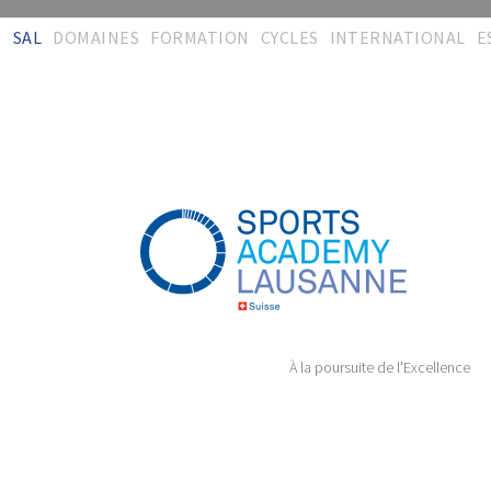
SAL
DOMAINES
FORMATION
CYCLES
INTERNATIONAL
E
Bienvenue
Activités
Concept
Interdisciplinarité
Synergies
R
d
Equipe
Formations
Certification
Entraînement
CISéL
Mé
Contact
Evaluation &
Administration
Physiothérapie
FSSi
recherche
T
Témoignages
Téléchargements
Encadrement &
FSSc
Encadrement
Soins
T
Plaquette
Témoignages
CImS
Audit & conseil
Management
Administration
Formation durable
Témoignages
Témoignages
À la poursuite de l'Excellence