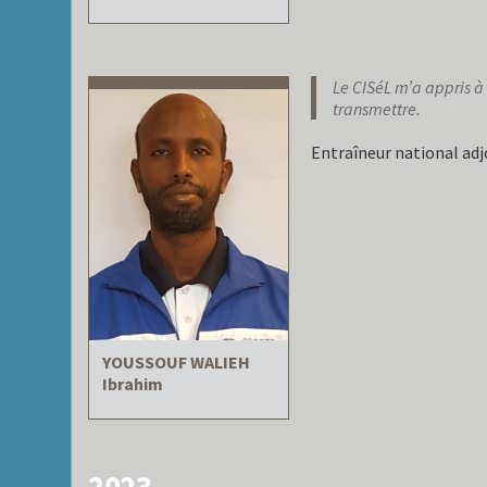
Le CISéL m’a appris à
transmettre.
Entraîneur national adj
YOUSSOUF WALIEH
Ibrahim
2023