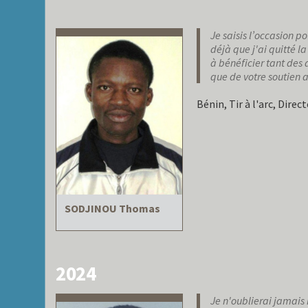
Je saisis l’occasion p
déjà que j'ai quitté l
à bénéficier tant des
que de votre soutien 
Bénin, Tir à l'arc, Dire
SODJINOU Thomas
2024
Je n'oublierai jamais