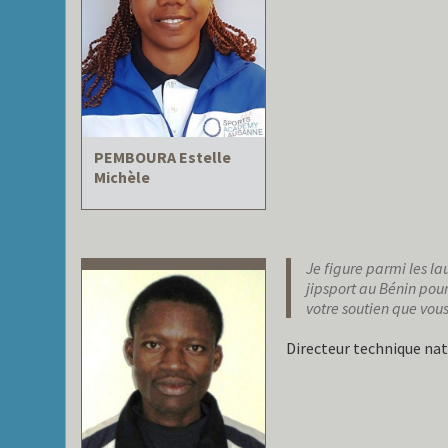
PEMBOURA Estelle
Michèle
Je figure parmi les la
jipsport au Bénin pou
votre soutien que vous
Directeur technique nati