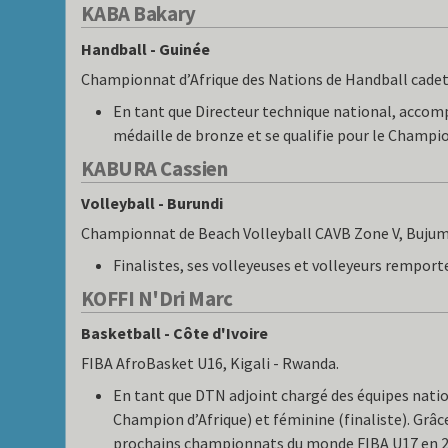
KABA Bakary
Handball - Guinée
Championnat d’Afrique des Nations de Handball cadett
En tant que Directeur technique national, accom
médaille de bronze et se qualifie pour le Champi
KABURA Cassien
Volleyball - Burundi
Championnat de Beach Volleyball CAVB Zone V, Bujum
Finalistes, ses volleyeuses et volleyeurs remporte
KOFFI N'Dri Marc
Basketball - Côte d'Ivoire
FIBA AfroBasket U16, Kigali - Rwanda.
En tant que DTN adjoint chargé des équipes nati
Champion d’Afrique) et féminine (finaliste). Grâce 
prochains championnats du monde FIBA U17 en 2