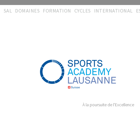
SAL
DOMAINES
FORMATION
CYCLES
INTERNATIONAL
E
Bienvenue
Activités
Concept
Interdisciplinarité
Synergies
R
d
Equipe
Formations
Certification
Entraînement
CISéL
Mé
Contact
Evaluation &
Administration
Physiothérapie
FSSi
recherche
T
Témoignages
Téléchargements
Encadrement &
FSSc
Encadrement
Soins
T
Plaquette
Témoignages
CImS
Audit & conseil
Management
Administration
Formation durable
Témoignages
Témoignages
À la poursuite de l'Excellence