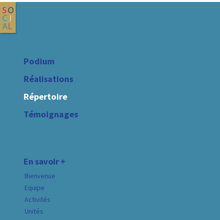
Podium
Réalisations
Répertoire
Témoignages
En savoir +
Bienvenue
Equipe
Activités
Unités