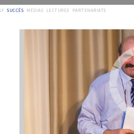
SF
SUCCÈS
MÉDIAS
LECTURES
PARTENARIATS
éseau
Podium
Cérémonies
Publications
Partenaires
'Excellence
Réalisations
Galeries
Collaborations
rites S.A.L
Répertoire
Vidéos
Memberships
hèmes travaux
Témoignages
Manifestations
Liens pratiques
émoignages
Témoignages