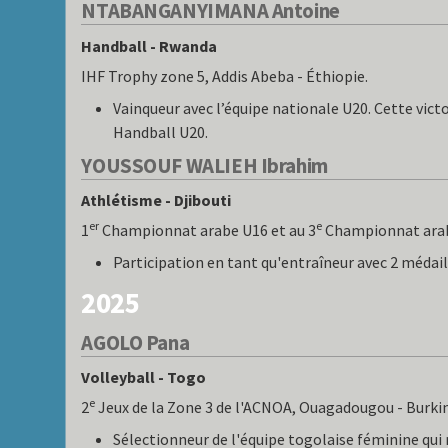
NTABANGANYIMANA Antoine
Handball - Rwanda
IHF Trophy zone 5, Addis Abeba - Éthiopie.
Vainqueur avec l’équipe nationale U20. Cette victo
Handball U20.
YOUSSOUF WALIEH Ibrahim
Athlétisme - Djibouti
er
e
1
Championnat arabe U16 et au 3
Championnat arabe
Participation en tant qu'entraîneur avec 2 médail
2025
AGOLO Pana
Volleyball - Togo
e
2
Jeux de la Zone 3 de l'ACNOA, Ouagadougou - Burkin
Sélectionneur de l'équipe togolaise féminine qui