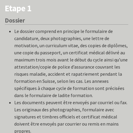
Etape 1
FORMATION
Dossier
CYCLES
Le dossier comprend en principe le formulaire de
candidature, deux photographies, une lettre de
INTERNATIONAL
motivation, un curriculum vitae, des copies de diplômes,
une copie du passeport, un certificat médical délivré au
ESF
maximum trois mois avant le début du cycle ainsi qu’une
attestation/copie de police d’assurance couvrant les
SUCCÈS
risques maladie, accident et rapatriement pendant la
formation en Suisse, selon les cas. Les annexes
MÉDIAS
spécifiques à chaque cycle de formation sont précisées
dans le formulaire de ladite formation.
LECTURES
Les documents peuvent être envoyés par courriel ou fax.
Les originaux des photographies, formulaire avec
PARTENARIATS
signatures et timbres officiels et certificat médical
doivent être envoyés par courrier ou remis en mains
propres.