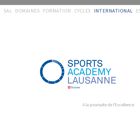
SAL
DOMAINES
FORMATION
CYCLES
INTERNATIONAL
E
Bienvenue
Activités
Concept
Interdisciplinarité
Synergies
R
d
Equipe
Formations
Certification
Entraînement
CISéL
Mé
Contact
Evaluation &
Administration
Physiothérapie
FSSi
recherche
T
Témoignages
Téléchargements
Encadrement &
FSSc
Encadrement
Soins
T
Plaquette
Témoignages
CImS
Audit & conseil
Management
Administration
Formation durable
Témoignages
Témoignages
À la poursuite de l'Excellence