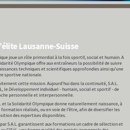
d’élite Lausanne-Suisse
ique joue un rôle primordial à la fois sportif, social et humain. A
arité Olympique offre aux entraîneurs la possibilité de suivre
aissances techniques et scientifiques approfondies ainsi qu’une
re sportive nationale.
ement cette mission. Aujourd’hui dans la continuité, S.A.L.
L, le
Développement
individuel - humain, social et sportif - de
oche personnelle et interpersonnelle.
. et la Solidarité Olympique donne naturellement naissance, à
ormation réalisés, ou en voie de l’être, afin de diversifier les
osition des expertises disponibles.
 par S.A.L. garantissent aux formations un cadre de sélection et
te au CISéL, une bonne qualité des projets personnels des