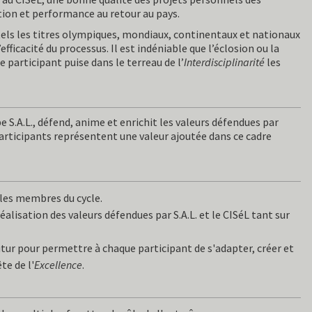
ation et performance au retour au pays.
tels les titres olympiques, mondiaux, continentaux et nationaux
ficacité du processus. Il est indéniable que l’éclosion ou la
 participant puise dans le terreau de l’
Interdisciplinarité
les
pe S.A.L., défend, anime et enrichit les valeurs défendues par
participants représentent une valeur ajoutée dans ce cadre
 les membres du cycle.
alisation des valeurs défendues par S.A.L. et le CISéL tant sur
tur pour permettre à chaque participant de s'adapter, créer et
te de l'
Excellence
.