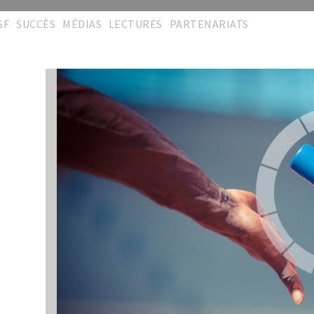
SF
SUCCÈS
MÉDIAS
LECTURES
PARTENARIATS
éseau
Podium
Cérémonies
Publications
Partenaires
'Excellence
Réalisations
Galeries
Collaborations
rites S.A.L
Répertoire
Vidéos
Memberships
hèmes travaux
Témoignages
Manifestations
Liens pratiques
émoignages
Témoignages