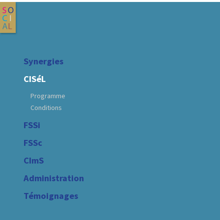
Synergies
CISéL
Programme
Conditions
FSSi
FSSc
CImS
Administration
Témoignages