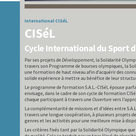
International
CISéL
CISéL
Cycle International du Sport 
Par ses projets de
Développement
, la Solidarité Olymp
travers son Programme de bourses olympiques, la Solid
une formation de haut niveau afin d’acquérir des conn
solide expérience à mettre au bénéfice de leur structu
Le programme de formation S.A.L.-CISéL épouse parfait
envisage, dans le cadre de son cycle de formation CISé
chaque participant à travers une
Ouverture
vers l’appr
La complémentarité de missions et d’idées entre S.A.L
travers une longue coopération, à plusieurs projets de f
genres et les activités pour une meilleure mise à disp
Les critères fixés tant par la Solidarité Olympique que
de qualité. Cela se traduit par un taux élevé de réussi